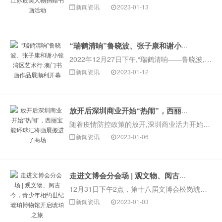
新闻资讯
2023-01-13
权威新闻发布
“瑞鹤清响”鲁晓波、张子康和谢小铨湾区艺术行·澳门书画作品展顺利开幕
2022年12月27日下午,“瑞鹤清响——鲁晓波,张子康,谢小铨书画作品联展”的展览开幕式在中国根艺术空间举行。开幕当天正是澳门的冬季,但展览现场嘉宾···
新闻资讯
2023-01-12
放开后深圳商业开始“热闹”，西丽宝能环球汇将画展搬进了商场
随着疫情防控政策的放开,深圳商业活力开始回升,有调查显示,深圳商场客流明显上升,消费者出行积极性有所提高,各大商城购物中心也推出了丰富多样的主题活动,···
新闻资讯
2023-01-06
走进文博会分会场 | 观文物、阅古今，青少年相约世纪琥珀博物馆开启琥珀之旅
12月31日下午2点，第十八届文博会松岗琥珀文化产业园分会场活动现场迎来了一批“小游客”，他们是来自松岗琥珀周边地区的小学生们。为了让青少年儿童们都能···
新闻资讯
2023-01-03